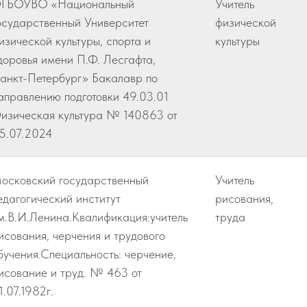
ГБОУВО «Национальный
Учитель
осударственный Университет
физической
изической культуры, спорта и
культуры
доровья имени П.Ф. Лесгафта,
анкт-Петербург» Бакалавр по
аправлению подготовки 49.03.01
изическая культура № 140863 от
5.07.2024
осковский государственный
Учитель
едагогический институт
рисования,
м.В.И.Ленина.Квалификация:учитель
труда
исования, черчения и трудового
бучения.Специальность: черчение,
исование и труд. № 463 от
1.07.1982г.