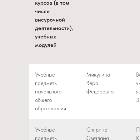
курсов (в том
числе
внеурочной
деятельности),
учебных
модулей
Учебные
Микулина
В
предметы
Вера
у
начального
Фёдоровна
я
общего
3
образования
Учебные
Спирина
П
предметы
Светлана
К