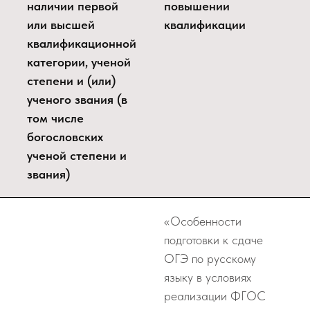
наличии первой
повышении
или высшей
квалификации
квалификационной
категории, ученой
степени и (или)
ученого звания (в
том числе
богословских
ученой степени и
звания)
«Особенности
подготовки к сдаче
ОГЭ по русскому
языку в условиях
реализации ФГОС