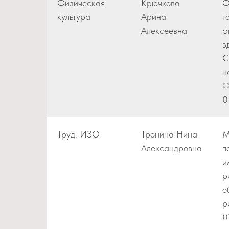
Физическая
Крючкова
Ф
культура
Арина
г
Алексеевна
ф
з
С
н
Ф
0
Труд. ИЗО
Тронина Нина
М
Александровна
п
и
р
о
р
0