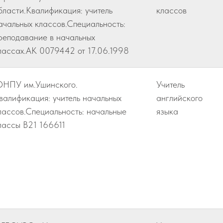
бласти.Квалификация: учитель
классов
ачальных классов.Специальность:
реподавание в начальных
лассах.АК 0079442 от 17.06.1998
НПУ им.Ушинского.
Учитель
валификация: учитель начальных
английского
лассов.Специальность: начальные
языка
лассы В21 166611