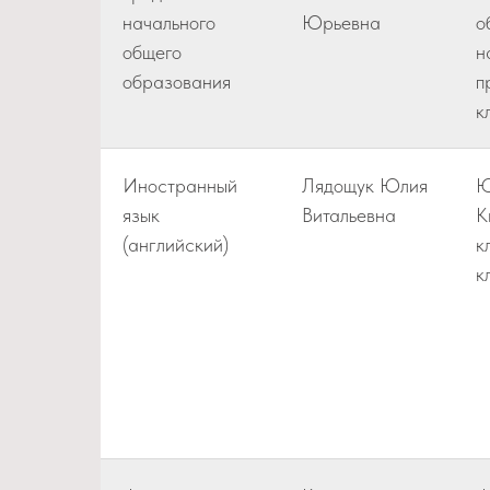
начального
Юрьевна
о
общего
н
образования
п
к
Иностранный
Лядощук Юлия
Ю
язык
Витальевна
К
(английский)
к
к