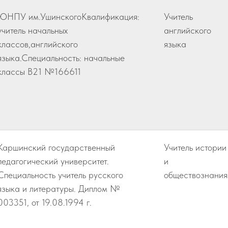
ЮНПУ им.УшинскогоКвалификация:
Учитель
учитель начальных
английского
классов,английского
языка
языка.Специальность: начальные
классы В21 №166611
Каршинский государственный
Учитель истории
педагогический университет.
и
Специальность учитель русского
обществознания
языка и литературы. Диплом №
003351, от 19.08.1994 г.