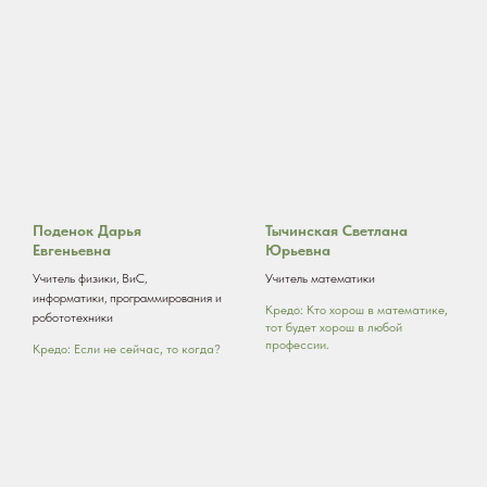
Поденок Дарья
Тычинская Светлана
Евгеньевна
Юрьевна
Учитель физики, ВиС,
Учитель математики
информатики, программирования и
Кредо: Кто хорош в математике,
робототехники
тот будет хорош в любой
профессии.
Кредо: Если не сейчас, то когда?