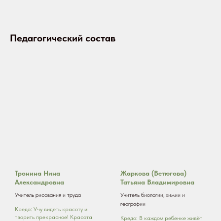
Педагогический состав
Тронина Нина
Жаркова (Ветюгова)
Александровна
Татьяна Владимировна
Учитель рисования и труда
Учитель биологии, химии и
географии
Кредо: Учу видеть красоту и
творить прекрасное! Красота
Кредо: В каждом ребенке живёт