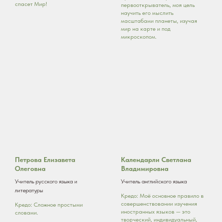
спасет Мир!
первооткрыватель, моя цель
научить его мыслить
масштабами планеты, изучая
мир на карте и под
микроскопом.
Петрова Елизавета
Календарли Светлана
Олеговна
Владимировна
Учитель русского языка и
Учитель английского языка
литературы
Кредо: Моё основное правило в
совершенствовании изучения
Кредо: Сложное простыми
иностранных языков — это
словами.
творческий, индивидуальный,