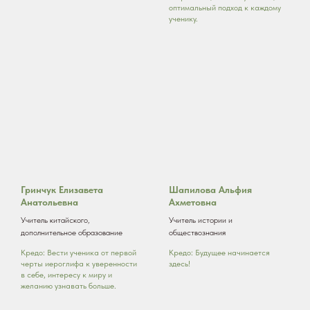
оптимальный подход к каждому
ученику.
Гринчук Елизавета
Шапилова Альфия
Анатольевна
Ахметовна
Учитель китайского,
Учитель истории и
дополнительное образование
обществознания
Кредо: Вести ученика от первой
Кредо: Будущее начинается
черты иероглифа к уверенности
здесь!
в себе, интересу к миру и
желанию узнавать больше.